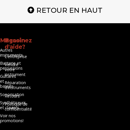
RETOUR EN HAUT
Magasinez
Besoin
d'aide?
Autres
instruments
L’entreprise
Batterie et
Vendre
percussions
votre
instrument
Guitares
et
Réparation
basses
d’instruments
Sonorisation
Retours
Synthétiseurs
Politique de
et claviers
confidentialité
Voir nos
promotions!