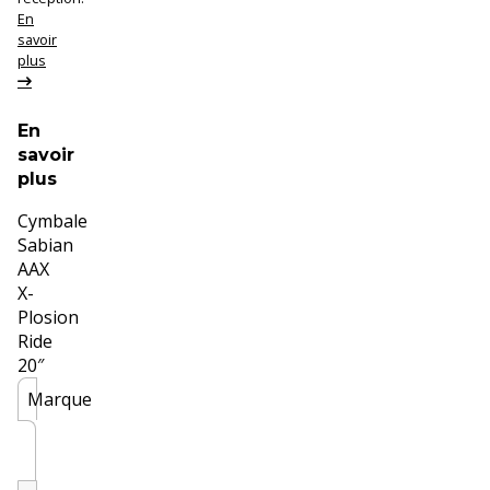
En
savoir
plus
En
savoir
plus
Cymbale
Sabian
AAX
X-
Plosion
Ride
20″
Marque