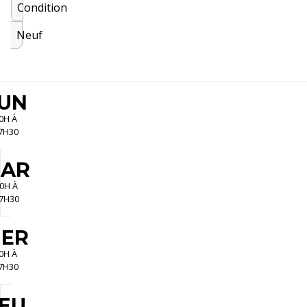
Condition
Neuf
UN
0H À
7H30
AR
0H À
7H30
ER
0H À
7H30
EU