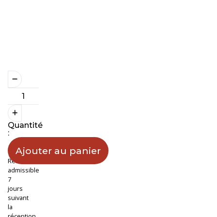
Prévoir
5
à
10
ouvrables
pour
la
livraison.
Quantité
:
Retour
admissible
7
jours
suivant
la
réception.