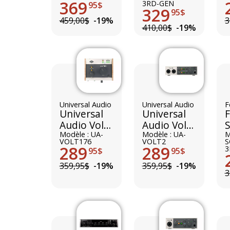
369
3RD-GEN
95$
329
95$
459,00$
-19%
3
410,00$
-19%
Universal Audio
Universal Audio
F
Universal
Universal
F
Audio Volt
Audio Volt
S
176
Modèle : UA-
2
Modèle : UA-
3
M
VOLT176
VOLT2
S
289
289
3
95$
95$
359,95$
-19%
359,95$
-19%
3