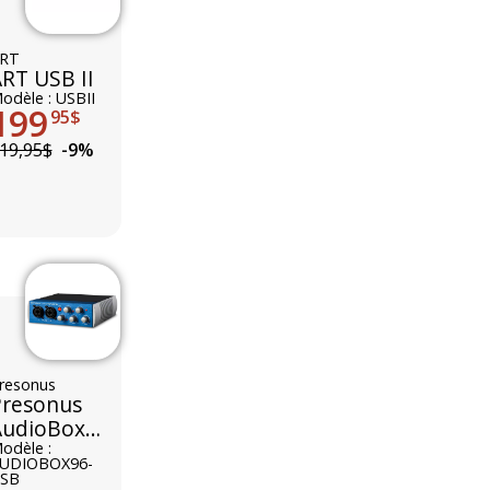
RT
RT USB II
odèle : USBII
199
95$
19,95$
-9%
resonus
Presonus
AudioBox
USB 96
odèle :
UDIOBOX96-
SB