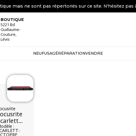
tique mais ne sont pas répertoriés sur ce site. N'hésitez pas 
BOUTIQUE
5221 Bd
Guillaume-
Couture,
Lévis
NEUF
USAGÉ
RÉPARATION
VENDRE
ocusrite
ocusrite
carlett
OctoPre
odèle :
CARLETT-
2nd Gen
CTOPRE