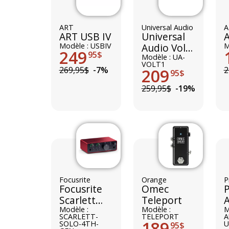
ART
Universal Audio
A
ART USB IV
Universal
A
Modèle : USBIV
Audio Volt
M
249
95$
1
Modèle : UA-
VOLT1
269,95$
-7%
2
209
95$
259,95$
-19%
Focusrite
Orange
P
Focusrite
Omec
Scarlett
Teleport
Solo 4th
Modèle :
Modèle :
M
SCARLETT-
TELEPORT
A
Gen
189
SOLO-4TH-
U
95$