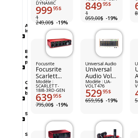
Neuf
849
DYNAMIC
95$
999
Usagé
95$
1
8
1
059,00$
-19%
249,00$
-19%
Autres
instruments
Batterie
et
percussions
Focusrite
Universal Audio
U
Focusrite
Universal
U
Scarlett
Audio Volt
A
18i8 3rd
Modèle :
476
Modèle : UA-
M
Guitares
SCARLETT-
VOLT476
V
et
Gen
529
18I8-3RD-GEN
95$
basses
639
95$
659,95$
-19%
5
795,00$
-19%
Sonorisation
Synthétiseurs