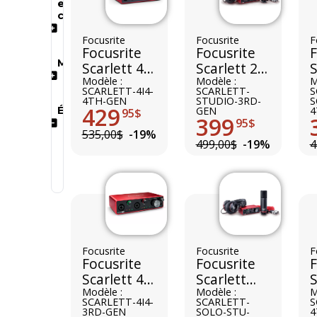
et
claviers
Focusrite
Focusrite
F
Focusrite
Focusrite
F
Marques
Scarlett 4i4
Scarlett 2i2
S
4th Gen
Modèle :
Studio 3rd
Modèle :
S
M
SCARLETT-4I4-
SCARLETT-
S
Gen
4
4TH-GEN
STUDIO-3RD-
S
429
GEN
4
État
95$
399
95$
535,00$
-19%
Comme neuf
499,00$
-19%
4
Excellent
Très bon
Focusrite
Focusrite
F
Focusrite
Focusrite
F
Scarlett 4i4
Scarlett
S
3rd Gen
Modèle :
Solo Studio
Modèle :
4
M
SCARLETT-4I4-
SCARLETT-
S
3rd Gen
3RD-GEN
SOLO-STU-
4