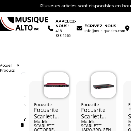
Plusieurs articles sont disponibles en bou
APPELEZ-
NOUS!
ÉCRIVEZ-NOUS!
418
info@musiquealto.com
833.1565
Accueil
Produits
En stock seulement
Focusrite
Focusrite
F
Focusrite
Focusrite
F
Scarlett
Scarlett
S
Conditions
OctoPre
Modèle :
18i20 3rd
Modèle :
M
SCARLETT-
SCARLETT-
S
Dynamic
Gen
OCTOPRE-
18I20-3RD-GEN
O