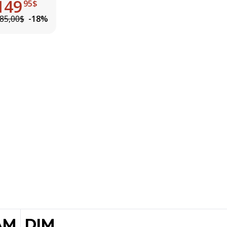
149
95$
85,00$
-18%
AM
DIM