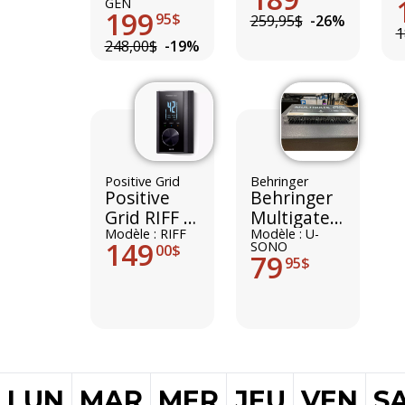
GEN
199
95$
259,95$
-26%
1
248,00$
-19%
Positive Grid
Behringer
Positive
Behringer
Grid RIFF -
Multigate
Black
Modèle : RIFF
Pro
Modèle : U-
149
SONO
00$
79
95$
LUN
MAR
MER
JEU
VEN
S