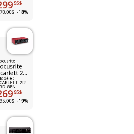
299
95$
70,00$
-18%
ocusrite
ocusrite
carlett 2i2
rd Gen
odèle :
CARLETT-2I2-
RD-GEN
269
95$
35,00$
-19%