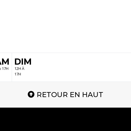
AM
DIM
À 17H
12H À
17H
RETOUR EN HAUT