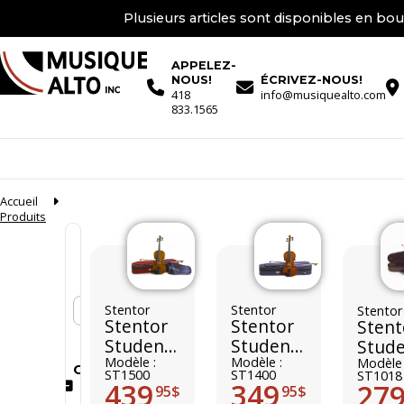
Plusieurs articles sont disponibles en bou
APPELEZ-
NOUS!
ÉCRIVEZ-NOUS!
418
info@musiquealto.com
833.1565
Accueil
Produits
En stock seulement
Stentor
Stentor
Stentor
Stentor
Stentor
Stent
Student
Student
Stud
II
Modèle :
I
Modèle :
Stan
Modèle 
Conditions
ST1500
ST1400
ST1018
439
349
27
95$
95$