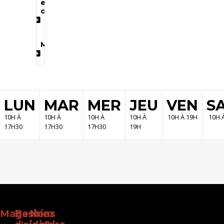
et
claviers
Marques
LUN
MAR
MER
JEU
VEN
S
10H À
10H À
10H À
10H À
10H À 19H
10H 
17H30
17H30
17H30
19H
Magasinez
Besoin
Nous